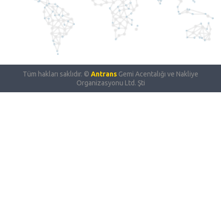
Tüm hakları saklıdır. ©
Antrans
Gemi Acentalığı ve Nakliye
Organizasyonu Ltd. Şti